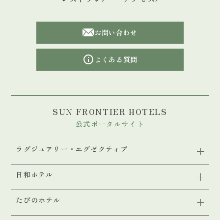
お問い合わせ
よくある質問
SUN FRONTIER HOTELS
公式ポータルサイト
ラグジュアリー・エグゼクティブ
日和ホテル
静楓亭
七重八重
たびのホテル
日和ホテル舞浜
HOTEL OOSADO
HIYORI RESIDENCE KYOTO KAMOGAWA