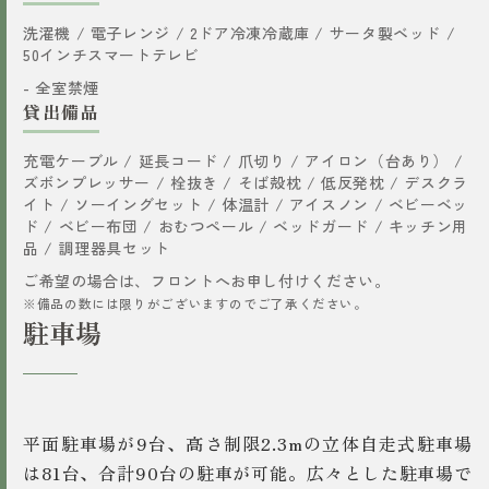
洗濯機 / 電子レンジ / 2ドア冷凍冷蔵庫 / サータ製ベッド /
50インチスマートテレビ
- 全室禁煙
貸出備品
充電ケーブル / 延長コード / 爪切り / アイロン（台あり） /
ズボンプレッサー / 栓抜き / そば殻枕 / 低反発枕 / デスクラ
イト / ソーイングセット / 体温計 / アイスノン / ベビーベッ
ド / ベビー布団 / おむつペール / ベッドガード / キッチン用
品 / 調理器具セット
ご希望の場合は、フロントへお申し付けください。
※備品の数には限りがございますのでご了承ください。
駐車場
平面駐車場が9台、高さ制限2.3mの立体自走式駐車場
は81台、合計90台の駐車が可能。広々とした駐車場で