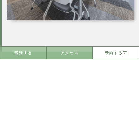
電話する
アクセス
予約する
RESERVATION
Check in - check out date
Number of guests per room